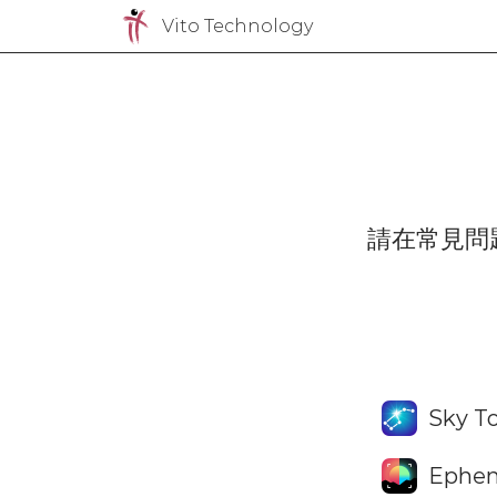
Vito Technology
請在常見問
Sky T
Ephem