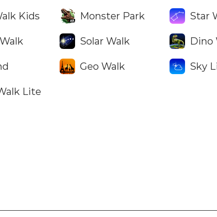
alk Kids
Monster Park
Star 
Walk
Solar Walk
Dino
nd
Geo Walk
Sky L
Walk Lite