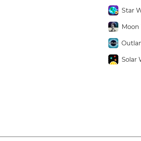
Star W
Moon 
Outla
Solar 