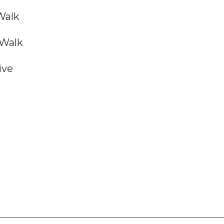
Walk
 Walk
ive