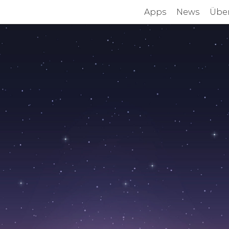
Apps
News
Übe